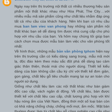
Ngày nay trên thị trường nội thất có nhiều thương hiệu sản
phẩm nội thất khác nhau như Hòa Phát, The City….với
nhiều mẫu mã sản phẩm cũng như chất liệu nhằm đáp ứng
tất cả nhu cầu của khách hàng. Nên khi bạn có nhu cầu
mua
ban lam viec van phong
hay những sản phẩm nội
thất khác bạn sẽ dễ dàng tìm được nhà cung cấp cho phù
hợp với nhu cầu của bạn. Và hôm nay chúng tôi giúp bạn
cách chọn mua được mẫu bàn làm việc cho văn phòng tốt
nhất:
Về hình thức, những mẫu
bàn văn phòng tphcm
hiện nay
trên thị trường cần có kiểu dáng sang trọng, mẫu mã mới
lạ, độc đáo kèm theo màu sắc đột phá dễ dàng tạo cảm
giác thân thiện, thoải mái cho người dùng. Thiết kế kiểu
dáng của bàn không cần cầu kỳ chỉ với thiết kế đơn giản,
gọn gàng, chất liệu gỗ tiêu chuẩn mang lại sự an toàn cho
người sử dụng.
Giống như chất liệu làm các nội thất khác như bàn giám
đốc cao cấp, vách ngăn di động. Về chất liệu, bàn được
thiết kế với chất liệu cao cấp, chất lượng phù hợp với khí
hậu nóng ẩm của Việt Nam, đồng thời một số loại bàn còn
có khả năng chống cháy, chống mối mọt, ẩm mốc. Mặt bàn
thường được làm từ chất liệu gỗ công nghiệp cao cấp như