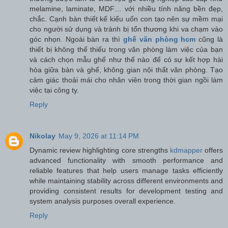
melamine, laminate, MDF… với nhiều tính năng bền đẹp,
chắc. Cạnh bàn thiết kế kiểu uốn con tạo nên sự mềm mại
cho người sử dụng và tránh bị tổn thương khi va chạm vào
góc nhọn. Ngoài bàn ra thì
ghế văn phòng hcm
cũng là
thiết bị không thể thiếu trong văn phòng làm việc của bạn
và cách chọn mẫu ghế như thế nào để có sự kết hợp hài
hòa giữa bàn và ghế, không gian nội thất văn phòng. Tạo
cảm giác thoải mái cho nhân viên trong thời gian ngồi làm
việc tại công ty.
Reply
Nikolay
May 9, 2026 at 11:14 PM
Dynamic review highlighting core strengths
kdmapper
offers
advanced functionality with smooth performance and
reliable features that help users manage tasks efficiently
while maintaining stability across different environments and
providing consistent results for development testing and
system analysis purposes overall experience.
Reply