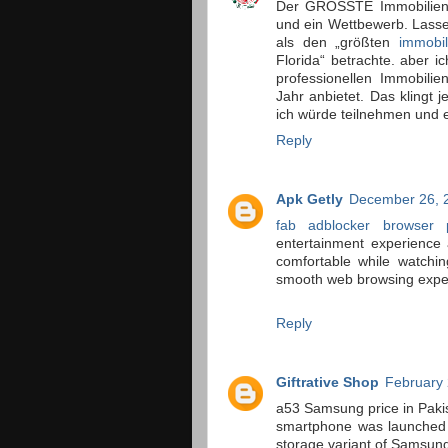
Der GRÖSSTE Immobilienma
und ein Wettbewerb. Lassen
als den „größten
immobi
Florida“ betrachte. aber i
professionellen Immobilie
Jahr anbietet. Das klingt
ich würde teilnehmen und 
Reply
Apk Getly
December 26, 2
fab adblocker browser
entertainment experience 
comfortable while watchin
smooth web browsing expe
Reply
Giftrative Shop
February 
a53 Samsung price in Pakis
smartphone was launched 
storage variant of Samsung 