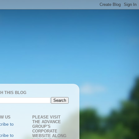
H THIS BLOG
W US
PLEASE VISIT
THE ADVANCE
GROUP'S
CORPORATE
WEBSITE ALONG