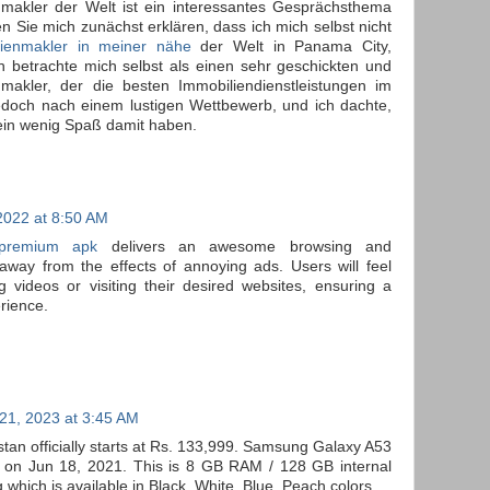
kler der Welt ist ein interessantes Gesprächsthema
 Sie mich zunächst erklären, dass ich mich selbst nicht
lienmakler in meiner nähe
der Welt in Panama City,
ch betrachte mich selbst als einen sehr geschickten und
nmakler, der die besten Immobiliendienstleistungen im
 jedoch nach einem lustigen Wettbewerb, und ich dachte,
ein wenig Spaß damit haben.
022 at 8:50 AM
 premium apk
delivers an awesome browsing and
away from the effects of annoying ads. Users will feel
g videos or visiting their desired websites, ensuring a
rience.
21, 2023 at 3:45 AM
tan officially starts at Rs. 133,999. Samsung Galaxy A53
on Jun 18, 2021. This is 8 GB RAM / 128 GB internal
which is available in Black, White, Blue, Peach colors.