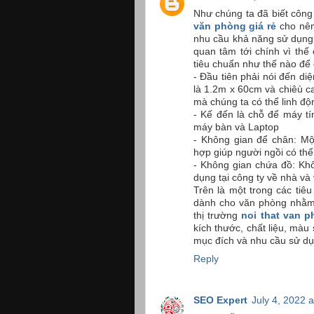
Như chúng ta đã biết công 
văn phòng giá rẻ
cho nên
nhu cầu khả năng sử dụng 
quan tâm tới chính vì thế
tiêu chuẩn như thế nào để 
- Đầu tiên phải nói đến di
là 1.2m x 60cm và chiêù c
mà chúng ta có thể linh độ
- Kế đến là chỗ để máy t
máy bàn và Laptop
- Không gian để chân: Mộ
hợp giúp người ngồi có thể
- Không gian chứa đồ: Khô
dụng tại công ty về nhà và
Trên là một trong các ti
dành cho văn phòng nhằm 
thị trường
noi that van 
kích thước, chất liệu, mà
mục đích và nhu cầu sử dụ
Reply
SEO Expert
July 4, 2022 