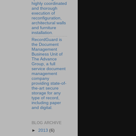
highly coordinated
and thorough
execution of
reconfiguration,
architectural walls
and furniture
installation.
RecordGuard is
the Document
Management
Business Unit of
The Advance
Group, a full
service document
management
company
providing state-of-
the-art secure
storage for any
type of record,
including paper
and digital.
BLOG ARCHIVE
►
2013
(6)