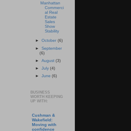
Manhattan
Commerci
al Real
Estate
Sales
Show
Stability
►
October
(6)
►
September
(6)
►
August
(3)
►
July
(4)
►
June
(6)
BUSINESS
WORTH KEEPING
UP WITH:
Cushman &
Wakefield:
Moving with
confidence