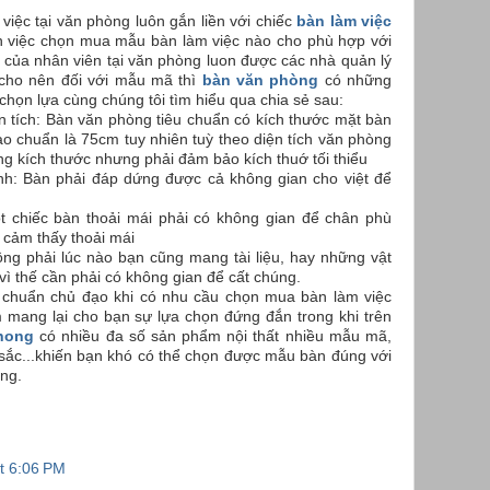
việc tại văn phòng luôn gắn liền với chiếc
bàn làm việc
 việc chọn mua mẫu bàn làm việc nào cho phù hợp với
của nhân viên tại văn phòng luon được các nhà quản lý
 cho nên đối với mẫu mã thì
bàn văn phòng
có những
chọn lựa cùng chúng tôi tìm hiểu qua chia sẻ sau:
ện tích: Bàn văn phòng tiêu chuẩn có kích thước mặt bàn
ao chuẩn là 75cm tuy nhiên tuỳ theo diện tích văn phòng
ng kích thước nhưng phải đảm bảo kích thuớ tối thiểu
ính: Bàn phải đáp dứng được cả không gian cho việt để
t chiếc bàn thoải mái phải có không gian để chân phù
 cảm thấy thoải mái
ng phải lúc nào bạn cũng mang tài liệu, hay những vật
 vì thế cần phải có không gian để cất chúng.
êu chuẩn chủ đạo khi có nhu cầu chọn mua bàn làm việc
mang lại cho bạn sự lựa chọn đứng đắn trong khi trên
phong
có nhiều đa số sản phẩm nội thất nhiều mẫu mã,
u sắc...khiến bạn khó có thể chọn được mẫu bàn đúng với
ng.
at 6:06 PM