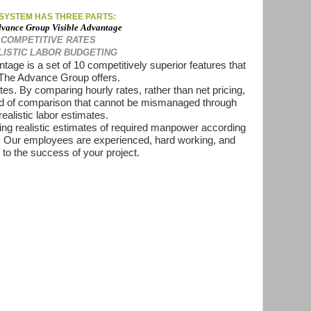
 SYSTEM HAS THREE PARTS:
vance Group Visible Advantage
COMPETITIVE RATES
LISTIC LABOR BUDGETING
age is a set of 10 competitively superior features that
The Advance Group offers.
es. By comparing hourly rates, rather than net pricing,
d of comparison that cannot be mismanaged through
realistic labor estimates.
ing realistic estimates of required manpower according
ds. Our employees are experienced, hard working, and
 to the success of your project.