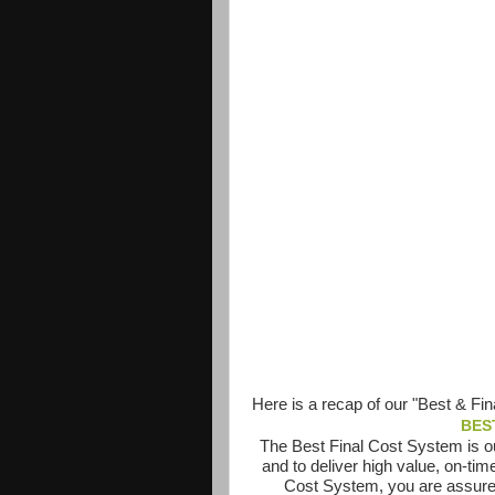
Here is a recap of our "Best & Fi
BES
The Best Final Cost System is ou
and to deliver high value, on-ti
Cost System, you are assured 