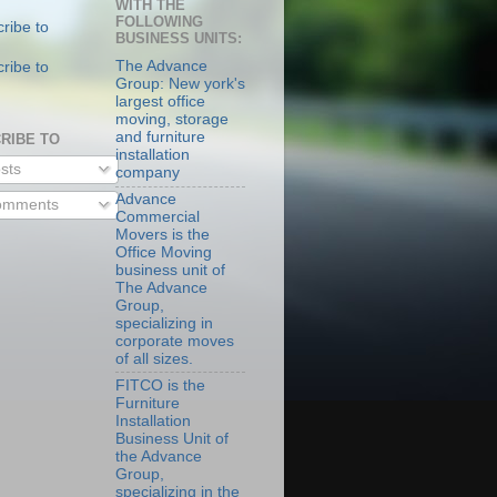
WITH THE
FOLLOWING
BUSINESS UNITS:
The Advance
Group: New york's
largest office
moving, storage
and furniture
RIBE TO
installation
sts
company
Advance
mments
Commercial
Movers is the
Office Moving
business unit of
The Advance
Group,
specializing in
corporate moves
of all sizes.
FITCO is the
Furniture
Installation
Business Unit of
the Advance
Group,
specializing in the