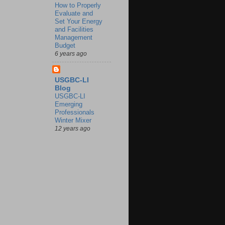
How to Properly
Evaluate and
Set Your Energy
and Facilities
Management
Budget
6 years ago
USGBC-LI
Blog
USGBC-LI
Emerging
Professionals
Winter Mixer
12 years ago