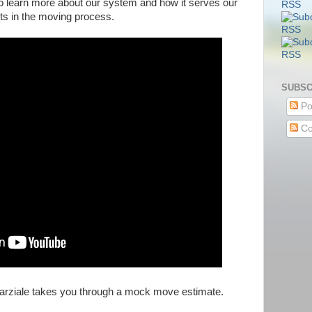
 to learn more about our system and how it serves our
nts in the moving process.
SUBSC
Po
Co
Parziale takes you through a mock move estimate.