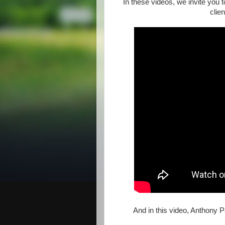
In these videos, we invite you
clie
And in this video, Anthony 