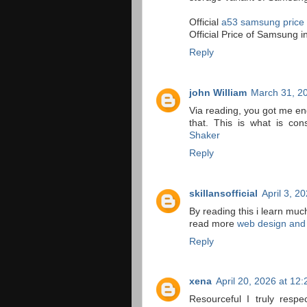
Official
a53 samsung price 
Official Price of Samsung i
Reply
john William
March 31, 2
Via reading, you got me en
that. This is what is c
Shaker
Reply
skillansofficial
April 3, 2
By reading this i learn much
read more
web design and
Reply
xena
April 20, 2026 at 12
Resourceful I truly resp