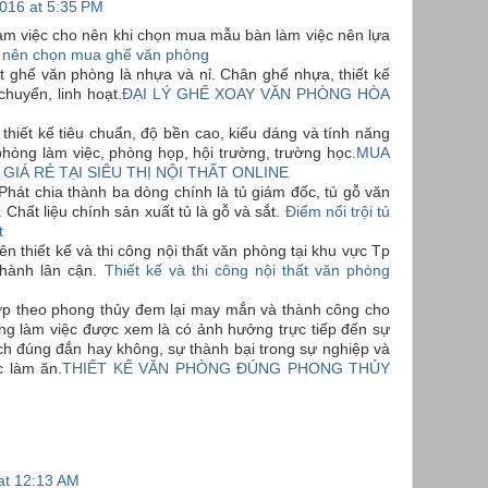
016 at 5:35 PM
àm việc cho nên khi chọn mua mẫu bàn làm việc nên lựa
 nên chọn mua ghế văn phòng
ất ghế văn phòng là nhựa và nỉ. Chân ghế nhựa, thiết kế
huyển, linh hoạt.
ĐẠI LÝ GHẾ XOAY VĂN PHÒNG HÒA
thiết kế tiêu chuẩn, độ bền cao, kiểu dáng và tính năng
hòng làm việc, phòng họp, hội trường, trường học.
MUA
GIÁ RẺ TẠI SIÊU THỊ NỘI THẤT ONLINE
Phát chia thành ba dòng chính là tủ giám đốc, tủ gỗ văn
 Chất liệu chính sản xuất tủ là gỗ và sắt.
Điểm nổi trội tủ
t
ên thiết kế và thi công nội thất văn phòng tại khu vực Tp
thành lân cận.
Thiết kế và thi công nội thất văn phòng
ợp theo phong thủy đem lại may mắn và thành công cho
ng làm việc được xem là có ảnh hưởng trực tiếp đến sự
ch đúng đắn hay không, sự thành bại trong sự nghiệp và
c làm ăn.
THIẾT KẾ VĂN PHÒNG ĐÚNG PHONG THỦY
 at 12:13 AM