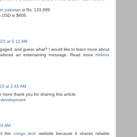
in pakistan
is Rs. 133,999.
n USD is $605.
023 at 5:12 AM
gaged, and guess what? I would like to learn more about
onsidered an entertaining message. Read more
Helimix
023 at 2:45 AM
 more thank you for sharing this article.
 development
:24 AM
ect the
congo tech
website because it shares reliable