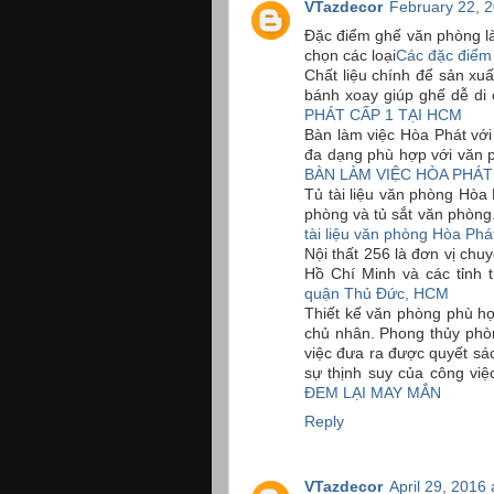
VTazdecor
February 22, 2
Đặc điểm ghế văn phòng l
chọn các loại
Các đặc điểm
Chất liệu chính để sản xu
bánh xoay giúp ghế dễ di c
PHÁT CẤP 1 TẠI HCM
Bàn làm việc Hòa Phát với 
đa dạng phù hợp với văn p
BÀN LÀM VIỆC HÒA PHÁT 
Tủ tài liệu văn phòng Hòa 
phòng và tủ sắt văn phòng.
tài liệu văn phòng Hòa Phá
Nội thất 256 là đơn vị chuy
Hồ Chí Minh và các tỉnh 
quận Thủ Đức, HCM
Thiết kế văn phòng phù h
chủ nhân. Phong thủy phò
việc đưa ra được quyết sá
sự thịnh suy của công việ
ĐEM LẠI MAY MẮN
Reply
VTazdecor
April 29, 2016