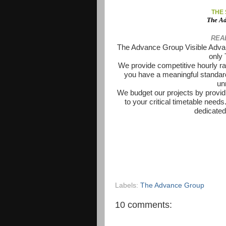
THE
The Ad
REA
The Advance Group Visible Advant
only 
We provide competitive hourly rat
you have a meaningful standar
un
We budget our projects by provid
to your critical timetable nee
dedicated
Labels:
The Advance Group
10 comments: