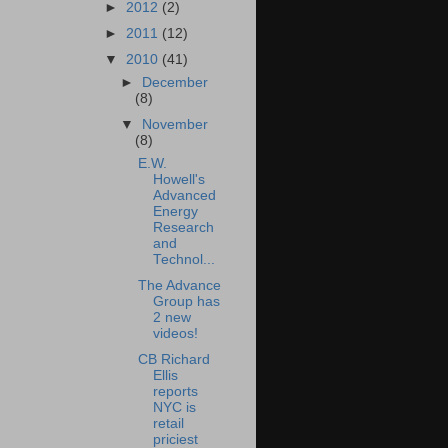
►
2012
(2)
►
2011
(12)
▼
2010
(41)
►
December
(8)
▼
November
(8)
E.W.
Howell's
Advanced
Energy
Research
and
Technol...
The Advance
Group has
2 new
videos!
CB Richard
Ellis
reports
NYC is
retail
priciest